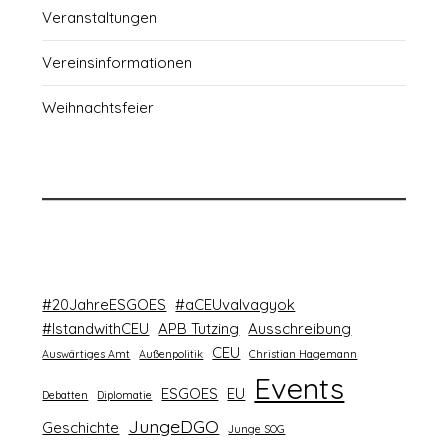
Veranstaltungen
Vereinsinformationen
Weihnachtsfeier
#20JahreESGOES
#aCEUvalvagyok
#IstandwithCEU
APB Tutzing
Ausschreibung
CEU
Auswärtiges Amt
Außenpolitik
Christian Hagemann
Events
ESGOES
EU
Debatten
Diplomatie
JungeDGO
Geschichte
Junge SOG