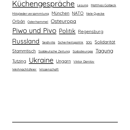
Küchengespräche
Lesung
Matthias Golbeck
München
NATO
Mitgliederversammlung
Nele Quecke
Osteuropa
Orbán
Osterhammel
Piwo und Pivo
Politik
Regensburg
Russland
Solidarität
Seidlvilla
Sicherheitspolitik
SOG
Tagung
Stammtisch
Süddeutsche Zeitung
Südosteuropa
Ukraine
Tutzing
Ungarn
Viktor Danilov
Weihnachtsfeier
Wissenschaft