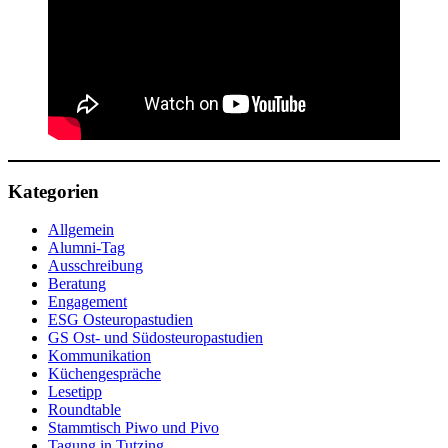
Kategorien
Allgemein
Alumni-Tag
Ausschreibung
Beratung
Engagement
ESG Osteuropastudien
GS Ost- und Südosteuropastudien
Kommunikation
Küchengespräche
Lesetipp
Roundtable
Stammtisch Piwo und Pivo
Tagung in Tutzing